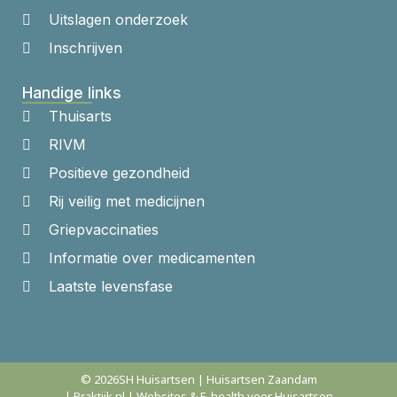
Uitslagen onderzoek
Inschrijven
Handige links
Thuisarts
RIVM
Positieve gezondheid
Rij veilig met medicijnen
Griepvaccinaties
Informatie over medicamenten
Laatste levensfase
© 2026
SH Huisartsen | Huisartsen Zaandam
| Praktijk.nl | Websites & E-health voor Huisartsen