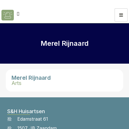
Merel Rijnaard
Merel Rijnaard
Arts
S&H Huisartsen
Edamstraat 61
1507 JB Zaandam