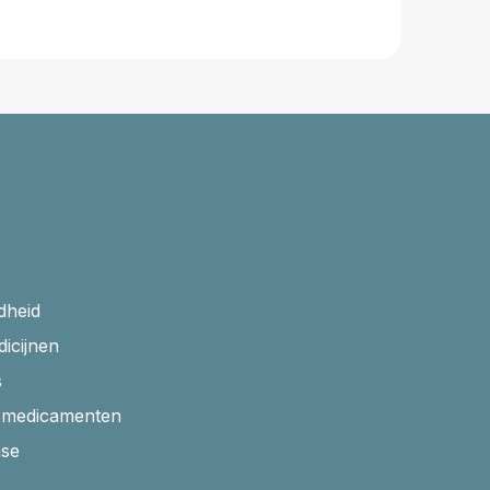
dheid
dicijnen
s
r medicamenten
ase