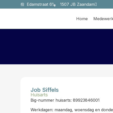
Edamstraat 61
1507 JB Zaandam
Home
Medewerk
Job Siffels
Huisarts
Big-nummer huisarts: 89923846001
Werkdagen: maandag, woensdag en donde