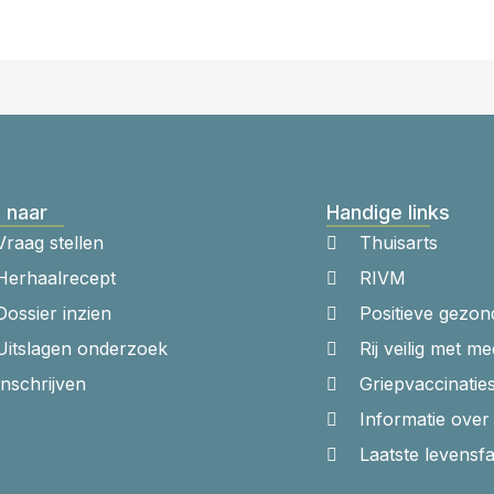
 naar
Handige links
Vraag stellen
Thuisarts
Herhaalrecept
RIVM
Dossier inzien
Positieve gezon
Uitslagen onderzoek
Rij veilig met me
Inschrijven
Griepvaccinatie
Informatie ove
Laatste levensf