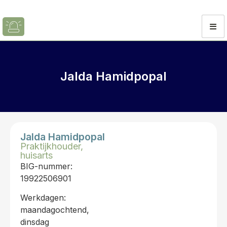
Jalda Hamidpopal
Jalda Hamidpopal
Praktijkhouder,
huisarts
BIG-nummer:
19922506901
Werkdagen:
maandagochtend,
dinsdag